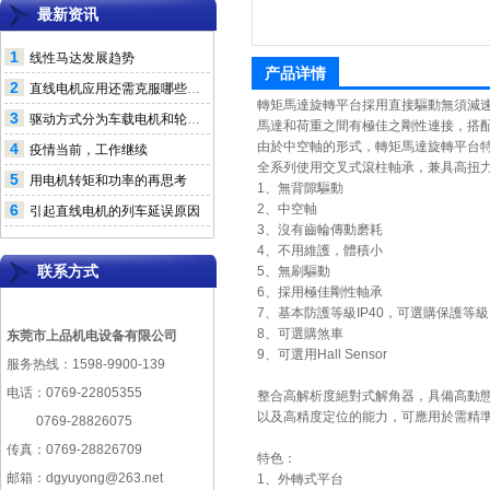
最新资讯
1
线性马达发展趋势
产品详情
2
直线电机应用还需克服哪些问题
轉矩馬達旋轉平台採用直接驅動無須減
3
驱动方式分为车载电机和轮毂电机
馬達和荷重之間有極佳之剛性連接，搭
由於中空軸的形式，轉矩馬達旋轉平台
4
疫情当前，工作继续
全系列使用交叉式滾柱軸承，兼具高扭
5
用电机转矩和功率的再思考
1、無背隙驅動
6
2、中空軸
引起直线电机的列车延误原因
3、沒有齒輪傳動磨耗
4、不用維護，體積小
联系方式
5、無刷驅動
6、採用極佳剛性軸承
7、基本防護等級IP40，可選購保護等級I
8、可選購煞車
东莞市上品机电设备有限公司
9、可選用Hall Sensor
服务热线：1598-9900-139
电话：0769-22805355
整合高解析度絕對式解角器，具備高動
以及高精度定位的能力，可應用於需精
0769-28826075
传真：0769-28826709
特色：
邮箱：dgyuyong@263.net
1、外轉式平台