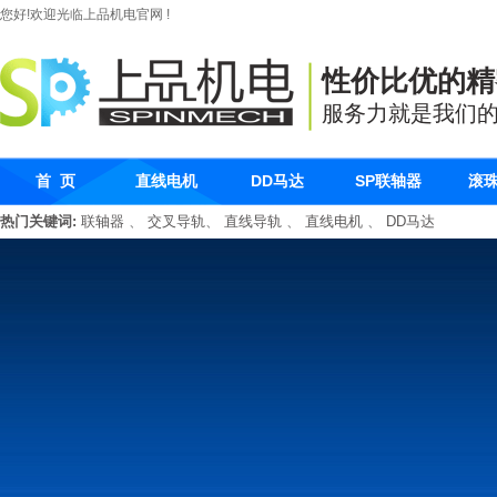
您好!欢迎光临上品机电官网 !
性价比优的精
服务力就是我们
首 页
直线电机
DD马达
SP联轴器
滚
热门关键词:
联轴器
、
交叉导轨
、
直线导轨
、
直线电机
、
DD马达