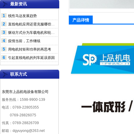
最新资讯
1
线性马达发展趋势
产品详情
2
直线电机应用还需克服哪些问题
3
驱动方式分为车载电机和轮毂电机
4
疫情当前，工作继续
5
用电机转矩和功率的再思考
6
引起直线电机的列车延误原因
联系方式
东莞市上品机电设备有限公司
服务热线：1598-9900-139
电话：0769-22805355
0769-28826075
传真：0769-28826709
邮箱：dgyuyong@263.net