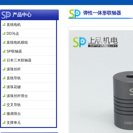
弹性一体形联轴器
产品中心
直线电机
DD马达
直线电机模组
SP联轴器
日本三木联轴器
滚珠丝杆
直线导轨
滚珠花键
滚珠丝杆滑台
交叉导轨
微调滑台
支撑单元