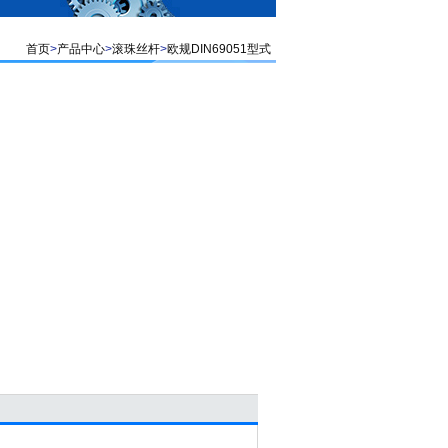
首页
>
产品中心
>
滚珠丝杆
>
欧规DIN69051型式