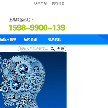
收藏本站
网站地图
|
品应用领域
新闻资讯
联系我们