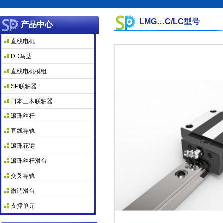
LMG…C/LC型号
产品中心
直线电机
DD马达
直线电机模组
SP联轴器
日本三木联轴器
滚珠丝杆
直线导轨
滚珠花键
滚珠丝杆滑台
交叉导轨
微调滑台
支撑单元