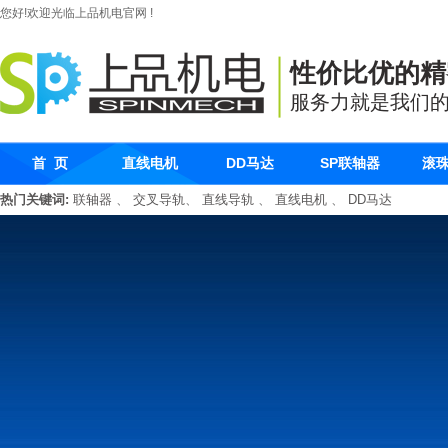
您好!欢迎光临上品机电官网 !
性价比优的精
服务力就是我们
首 页
直线电机
DD马达
SP联轴器
滚
热门关键词:
联轴器
、
交叉导轨
、
直线导轨
、
直线电机
、
DD马达