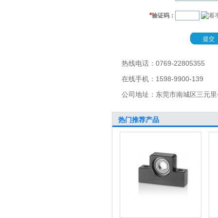
*
验证码：
热线电话：0769-22805355
在线手机：1598-9900-139
公司地址：东莞市南城区三元里公
热门推荐产品