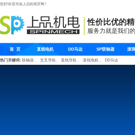
您好!欢迎光临上品机电官网 !
性价比优的精
服务力就是我们
首 页
直线电机
DD马达
SP联轴器
滚
热门关键词:
联轴器
、
交叉导轨
、
直线导轨
、
直线电机
、
DD马达