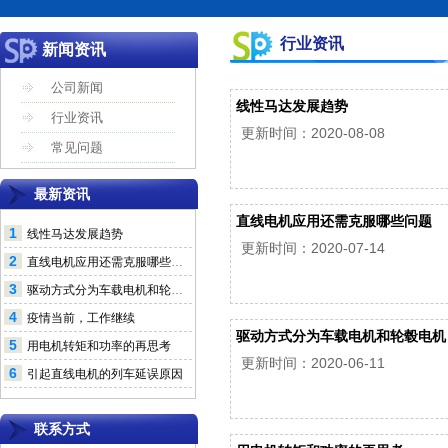
行业资讯
新闻资讯
公司新闻
线性马达发展趋势
行业资讯
更新时间：2020-08-08
常见问题
最新资讯
直线电机应用还需克服哪些问题
1
线性马达发展趋势
更新时间：2020-07-14
2
直线电机应用还需克服哪些问题
3
驱动方式分为车载电机和轮毂电机
4
疫情当前，工作继续
驱动方式分为车载电机和轮毂电机
5
用电机转矩和功率的再思考
更新时间：2020-06-11
6
引起直线电机的列车延误原因
联系方式