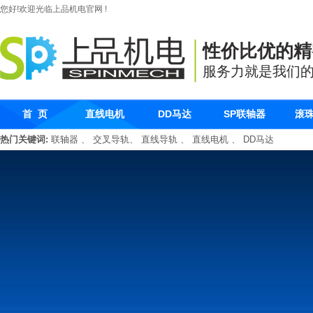
您好!欢迎光临上品机电官网 !
性价比优的精
服务力就是我们
首 页
直线电机
DD马达
SP联轴器
滚
热门关键词:
联轴器
、
交叉导轨
、
直线导轨
、
直线电机
、
DD马达