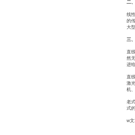
二
线
的
大
三
直
然
进
直
激
机
老
式
w