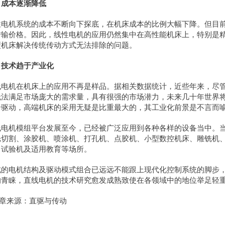
、成本逐渐降低
性电机系统的成本不断向下探底，在机床成本的比例大幅下降。但目
传输价格。因此，线性电机的应用仍然集中在高性能机床上，特别是
型机床解决传统传动方式无法排除的问题。
、技术趋于产业化
线电机在机床上的应用不再是样品。据相关数据统计，近些年来，尽
无法满足市场庞大的需求量，具有很强的市场潜力，未来几十年世界
给驱动，高端机床的采用无疑是比重最大的，其工业化前景是不言而
线电机模组平台发展至今，已经被广泛应用到各种各样的设备当中。
光切割、涂胶机、喷涂机、打孔机、点胶机、小型数控机床、雕铣机
、试验机及适用教育等场所。
式的电机结构及驱动模式组合已远远不能跟上现代化控制系统的脚步
的青睐，直线电机的技术研究愈发成熟致使在各领域中的地位举足轻
文章来源：直驱与传动