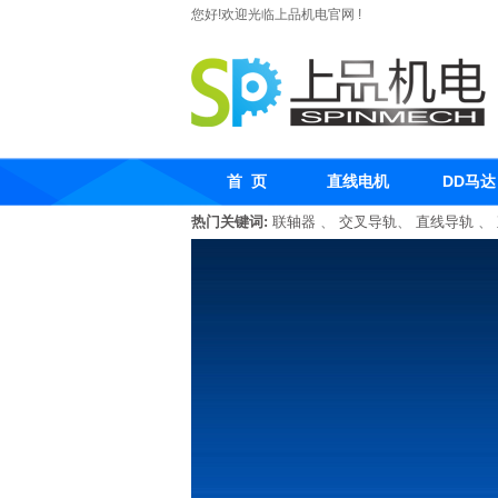
您好!欢迎光临上品机电官网 !
首 页
直线电机
DD马达
热门关键词:
联轴器
、
交叉导轨
、
直线导轨
、